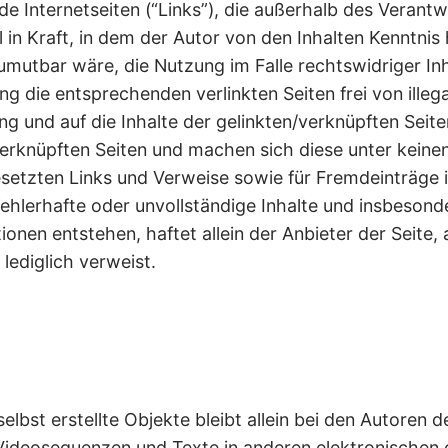
de Internetseiten (“Links”), die außerhalb des Verantw
 in Kraft, in dem der Autor von den Inhalten Kenntnis 
umutbar wäre, die Nutzung im Falle rechtswidriger Inh
g die entsprechenden verlinkten Seiten frei von illega
ung und auf die Inhalte der gelinkten/verknüpften Seite
/verknüpften Seiten und machen sich diese unter keine
esetzten Links und Verweise sowie für Fremdeinträge
, fehlerhafte oder unvollständige Inhalte und insbeso
nen entstehen, haftet allein der Anbieter der Seite, 
 lediglich verweist.
lbst erstellte Objekte bleibt allein bei den Autoren de
deosequenzen und Texte in anderen elektronischen o