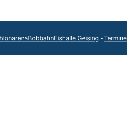
thlonarena
Bobbahn
Eishalle Geising
Termine