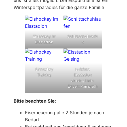
uns ist alles möglich. Die Eisporthalle ist ein
Wintersportparadies für die ganze Familie
Eishockey im
Schlittschuhlaufe
Eisstadion
n
Eishockey
Luftfoto
Training
Eisstadion
Geising Foto:
Egbert Kamprath
Bitte beachten Sie
:
Eiserneuerung alle 2 Stunden je nach
Bedarf
Bei rechtzeitiger Anmeldung Eisnutzung